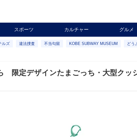
スポーツ
カルチャー
グルメ
テルズ
違法捜査
不当勾留
KOBE SUBWAY MUSEUM
どう
ら 限定デザインたまごっち・大型クッ