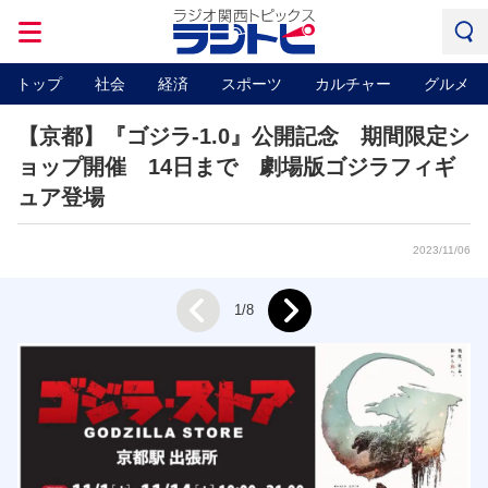
トップ
社会
経済
スポーツ
カルチャー
グルメ
【京都】『ゴジラ-1.0』公開記念 期間限定シ
ョップ開催 14日まで 劇場版ゴジラフィギ
ュア登場
2023/11/06
Next
1/8
Prev