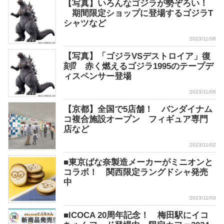
【写真】いろんなゴジラが勢ぞろい！
期間限定ショップに登場するゴジラT
シャツなど
2023/11/06
【写真】「ゴジラVSデストロイア」復
刻⁉ 赤く燃えるゴジラ1995のテープデ
ィスペンサー登場
2023/11/06
【京都】全国で5店舗！ バンダイナム
コ複合施設オープン フィギュア専門
店など
2023/11/02
■東京ばな奈製造メーカーがミニオンと
コラボ！ 関西限定ラングドシャ発売
中
2023/11/03
■ICOCA 20周年記念！ 梅田駅にイコ