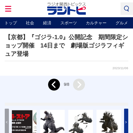
トップ
社会
経済
スポーツ
カルチャー
グルメ
【京都】『ゴジラ-1.0』公開記念 期間限定シ
ョップ開催 14日まで 劇場版ゴジラフィギ
ュア登場
2023/11/06
Next
9/8
Prev