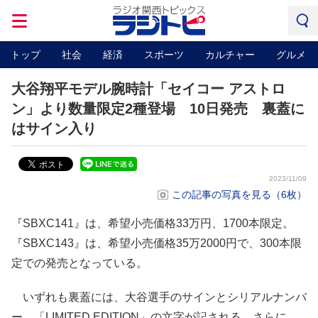
トップ
社会
経済
スポーツ
カルチャー
グルメ
大谷翔平モデル腕時計「セイコー アストロ
ン」より数量限定2種登場 10日発売 裏蓋に
はサイン入り
2023/11/09
この記事の写真を見る（6枚）
『SBXC141』は、希望小売価格33万円、1700本限定。
『SBXC143』は、希望小売価格35万2000円で、300本限
定での発売となっている。
いずれも裏蓋には、大谷選手のサインとシリアルナンバ
ー、「LIMITED EDITION」の文字が記される。さらに、