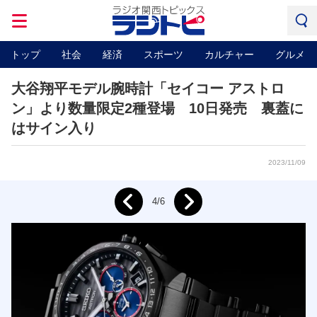
トップ
社会
経済
スポーツ
カルチャー
グルメ
大谷翔平モデル腕時計「セイコー アストロ
ン」より数量限定2種登場 10日発売 裏蓋に
はサイン入り
2023/11/09
Next
4/6
Prev