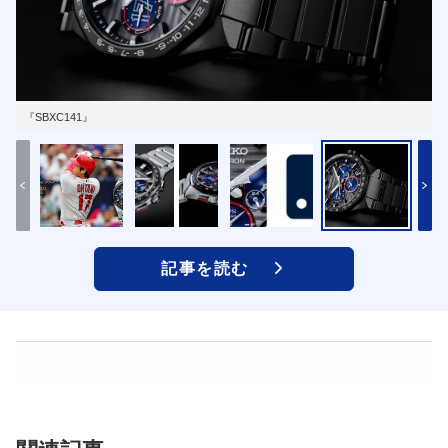
『SBXC141』
記事を読む