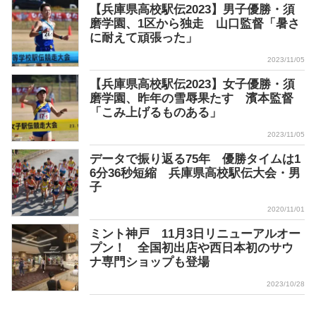
【兵庫県高校駅伝2023】男子優勝・須
磨学園、1区から独走 山口監督「暑さ
に耐えて頑張った」
2023/11/05
【兵庫県高校駅伝2023】女子優勝・須
磨学園、昨年の雪辱果たす 濱本監督
「こみ上げるものある」
2023/11/05
データで振り返る75年 優勝タイムは1
6分36秒短縮 兵庫県高校駅伝大会・男
子
2020/11/01
ミント神戸 11月3日リニューアルオー
プン！ 全国初出店や西日本初のサウ
ナ専門ショップも登場
2023/10/28