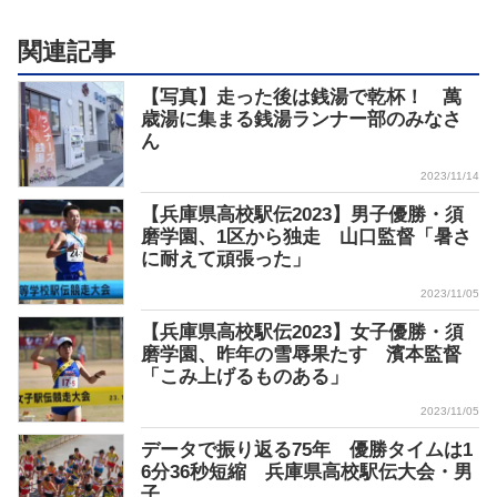
関連記事
【写真】走った後は銭湯で乾杯！ 萬
歳湯に集まる銭湯ランナー部のみなさ
ん
2023/11/14
【兵庫県高校駅伝2023】男子優勝・須
磨学園、1区から独走 山口監督「暑さ
に耐えて頑張った」
2023/11/05
【兵庫県高校駅伝2023】女子優勝・須
磨学園、昨年の雪辱果たす 濱本監督
「こみ上げるものある」
2023/11/05
データで振り返る75年 優勝タイムは1
6分36秒短縮 兵庫県高校駅伝大会・男
子