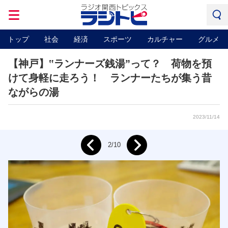
トップ
社会
経済
スポーツ
カルチャー
グルメ
【神戸】‟ランナーズ銭湯”って？ 荷物を預
けて身軽に走ろう！ ランナーたちが集う昔
ながらの湯
2023/11/14
Next
2/10
Prev