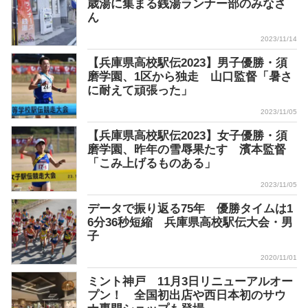
歳湯に集まる銭湯ランナー部のみなさ
ん
2023/11/14
【兵庫県高校駅伝2023】男子優勝・須
磨学園、1区から独走 山口監督「暑さ
に耐えて頑張った」
2023/11/05
【兵庫県高校駅伝2023】女子優勝・須
磨学園、昨年の雪辱果たす 濱本監督
「こみ上げるものある」
2023/11/05
データで振り返る75年 優勝タイムは1
6分36秒短縮 兵庫県高校駅伝大会・男
子
2020/11/01
ミント神戸 11月3日リニューアルオー
プン！ 全国初出店や西日本初のサウ