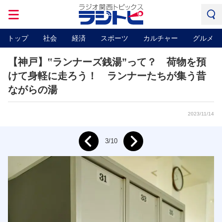
トップ
社会
経済
スポーツ
カルチャー
グルメ
【神戸】‟ランナーズ銭湯”って？ 荷物を預
けて身軽に走ろう！ ランナーたちが集う昔
ながらの湯
2023/11/14
Next
3/10
Prev