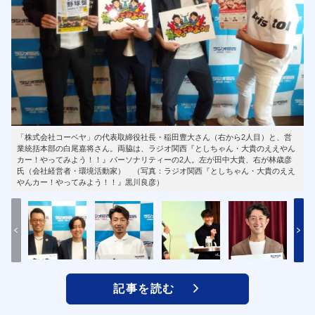
「株式会社コーベヤ」の代表取締役社長・稲田豊大さん（右から2人目）と、営
業統括本部の白尾嘉将さん。両脇は、ラジオ関西『としちゃん・大貴のええやん
カー！やってみよう！！』パーソナリティーの2人。左が田中大貴、右が林歳彦
氏（会社経営者・環境活動家） （写真：ラジオ関西『としちゃん・大貴のええ
やんカー！やってみよう！！』黒川良彦）
記事を読む