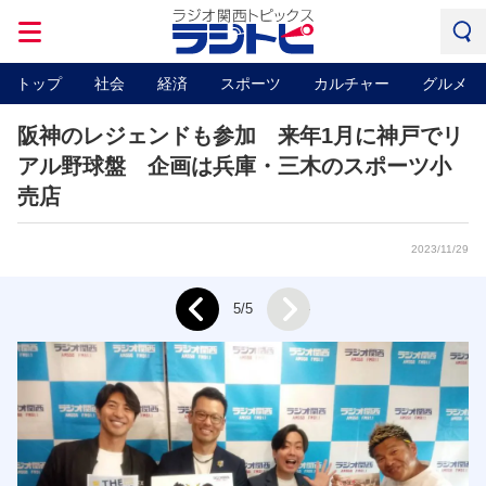
トップ
社会
経済
スポーツ
カルチャー
グルメ
阪神のレジェンドも参加 来年1月に神戸でリ
アル野球盤 企画は兵庫・三木のスポーツ小
売店
2023/11/29
Next
5/5
Prev