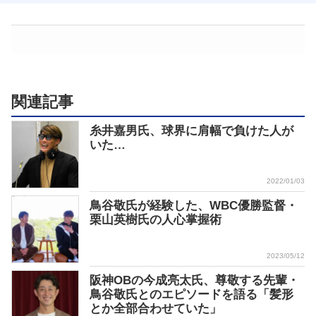
関連記事
糸井嘉男氏、球界に肩幅で負けた人が
いた…
2022/01/03
鳥谷敬氏が経験した、WBC優勝監督・
栗山英樹氏の人心掌握術
2023/05/12
阪神OBの今成亮太氏、尊敬する先輩・
鳥谷敬氏とのエピソードを語る「髪形
とか全部合わせていた」