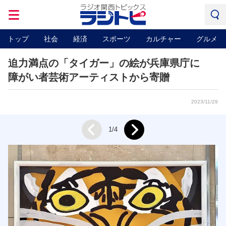
トップ
社会
経済
スポーツ
カルチャー
グルメ
迫力満点の「タイガー」の絵が兵庫県庁に
障がい者芸術アーティストから寄贈
2023/11/29
Next
1/4
Prev