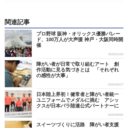
関連記事
プロ野球 阪神・オリックス優勝パレー
ド、100万人が大声援 神戸・大阪同時開
催
2023/11/24
障がい者が日常で取り組むアート 創
作活動に見る気づきとは 「それぞれ
の感性が大事」
2022/03/17
日本陸上界初！健常者と障がい者統一
ユニフォームでメダルに挑む アシッ
クスが日本パラ陸連公式パートナーに
2023/06/02
スイーツづくりに活路 障がい者支援