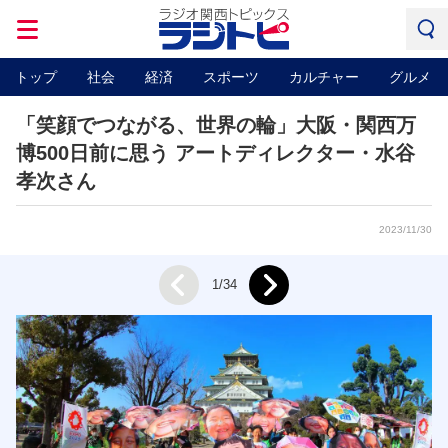
トップ
社会
経済
スポーツ
カルチャー
グルメ
「笑顔でつながる、世界の輪」大阪・関西万
博500日前に思う アートディレクター・水谷
孝次さん
2023/11/30
Next
1/34
Prev