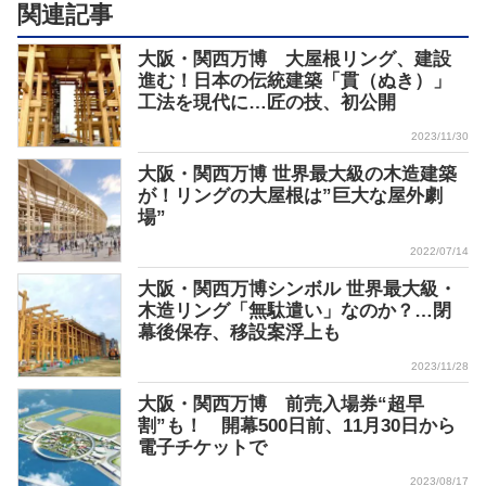
関連記事
大阪・関西万博 大屋根リング、建設
進む！日本の伝統建築「貫（ぬき）」
工法を現代に…匠の技、初公開
2023/11/30
大阪・関西万博 世界最大級の木造建築
が！リングの大屋根は”巨大な屋外劇
場”
2022/07/14
大阪・関西万博シンボル 世界最大級・
木造リング「無駄遣い」なのか？…閉
幕後保存、移設案浮上も
2023/11/28
大阪・関西万博 前売入場券“超早
割”も！ 開幕500日前、11月30日から
電子チケットで
2023/08/17