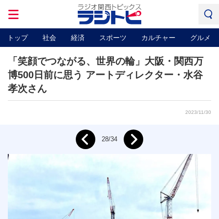
トップ
社会
経済
スポーツ
カルチャー
グルメ
「笑顔でつながる、世界の輪」大阪・関西万
博500日前に思う アートディレクター・水谷
孝次さん
2023/11/30
Next
28/34
Prev