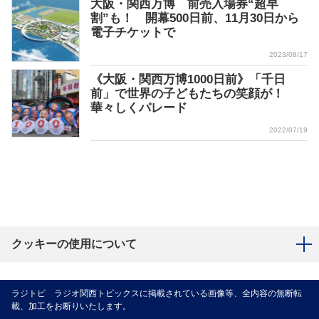
大阪・関西万博 前売入場券“超早
割”も！ 開幕500日前、11月30日から
電子チケットで
2023/08/17
《大阪・関西万博1000日前》「千日
前」で世界の子どもたちの笑顔が！
華々しくパレード
2022/07/19
クッキーの使用について
ラジトピ ラジオ関西トピックスに掲載されている画像等、全内容の無断転
載、加工をお断りいたします。