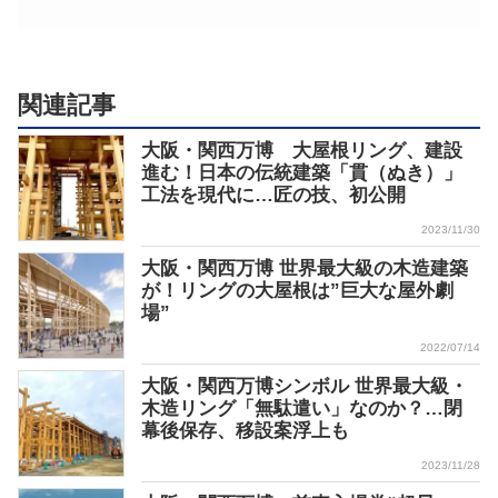
関連記事
大阪・関西万博 大屋根リング、建設
進む！日本の伝統建築「貫（ぬき）」
工法を現代に…匠の技、初公開
2023/11/30
大阪・関西万博 世界最大級の木造建築
が！リングの大屋根は”巨大な屋外劇
場”
2022/07/14
大阪・関西万博シンボル 世界最大級・
木造リング「無駄遣い」なのか？…閉
幕後保存、移設案浮上も
2023/11/28