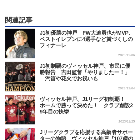
関連記事
J1初優勝の神戸 FW大迫勇也がMVP、
ベストイレブンに4選手など賞づくしの
フィナーレ
2023/12/06
J1初制覇のヴィッセル神戸、市民に優
勝報告 吉田監督「やりましたー！」
汽笛や花火でお祝いも
2023/12/04
ヴィッセル神戸、J1リーグ初制覇！
ホームで勝って決めた！ クラブ創設2
9年目の快挙
2023/11/25
Jリーグクラブを応援する高齢者サポー
ターの物語 ヴィッセル神戸『107歳の