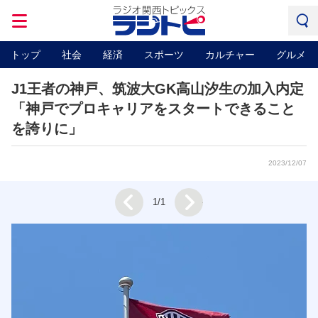
トップ
社会
経済
スポーツ
カルチャー
グルメ
J1王者の神戸、筑波大GK高山汐生の加入内定
「神戸でプロキャリアをスタートできること
を誇りに」
2023/12/07
Next
1/1
Prev