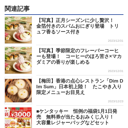
関連記事
【写真】正月シーズンに少し贅沢！
金箔付きのスパムおにぎり登場 トリ
ュフ香るソース付き
2023/12/31
【写真】季節限定のフレーバーコーヒ
ーも登場！ コーヒーのほろ苦さ×マカ
ダミアの香りが楽しめる
2023/12/31
【梅田】香港の点心レストラン「Dim D
Im Sum」日本初上陸！ たこやき入り
限定メニューお目見え
2023/12/23
■ケンタッキー 恒例の福袋1月1日発
売 無料券が当たるおみくじ入り！
大容量レジャーバッグなどセット