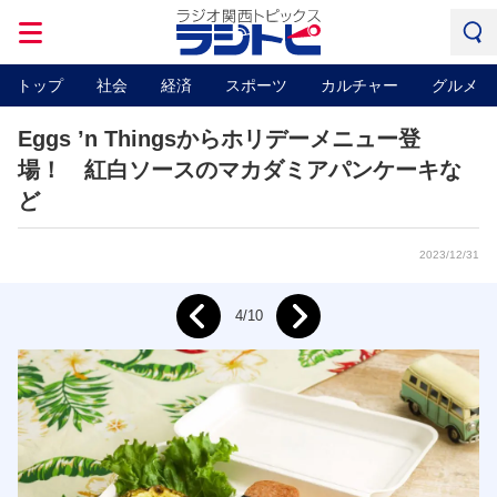
トップ
社会
経済
スポーツ
カルチャー
グルメ
Eggs ’n Thingsからホリデーメニュー登
場！ 紅白ソースのマカダミアパンケーキな
ど
2023/12/31
Next
4/10
Prev