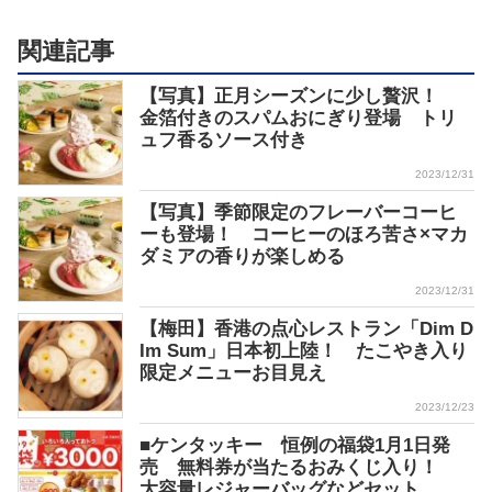
関連記事
【写真】正月シーズンに少し贅沢！
金箔付きのスパムおにぎり登場 トリ
ュフ香るソース付き
2023/12/31
【写真】季節限定のフレーバーコーヒ
ーも登場！ コーヒーのほろ苦さ×マカ
ダミアの香りが楽しめる
2023/12/31
【梅田】香港の点心レストラン「Dim D
Im Sum」日本初上陸！ たこやき入り
限定メニューお目見え
2023/12/23
■ケンタッキー 恒例の福袋1月1日発
売 無料券が当たるおみくじ入り！
大容量レジャーバッグなどセット