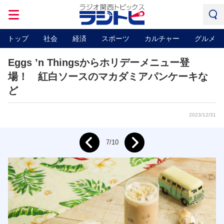
トップ
社会
経済
スポーツ
カルチャー
グルメ
Eggs ’n Thingsからホリデーメニュー登
場！ 紅白ソースのマカダミアパンケーキな
ど
2023/12/31
Next
7/10
Prev