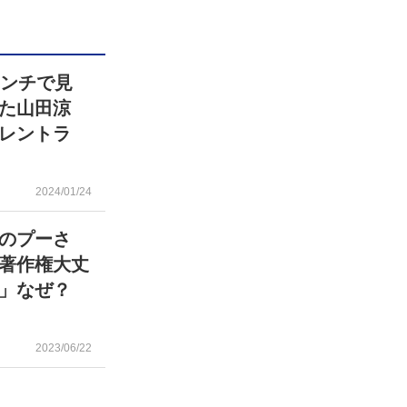
センチで見
た山田涼
レントラ
2024/01/24
マのプーさ
著作権大丈
」なぜ？
2023/06/22