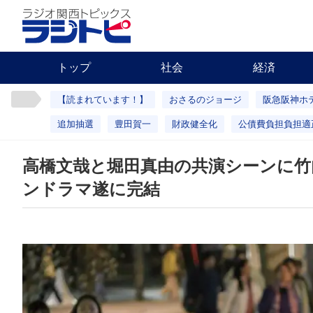
トップ
社会
経済
【読まれています！】
おさるのジョージ
阪急阪神ホ
追加抽選
豊田賀一
財政健全化
公債費負担負担適
高橋文哉と堀田真由の共演シーンに
ンドラマ遂に完結