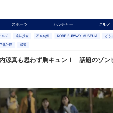
スポーツ
カルチャー
グルメ
テルズ
違法捜査
不当勾留
KOBE SUBWAY MUSEUM
どう
正化計画
報道
竹内涼真も思わず胸キュン！ 話題のゾン