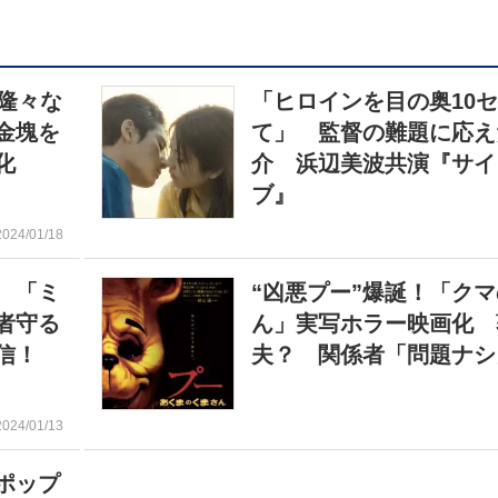
隆々な
「ヒロインを目の奥10
金塊を
て」 監督の難題に応え
化
介 浜辺美波共演『サイ
ブ』
2024/01/18
 「ミ
“凶悪プー”爆誕！「ク
者守る
ん」実写ホラー映画化 
信！
夫？ 関係者「問題ナシ
2024/01/13
ポップ