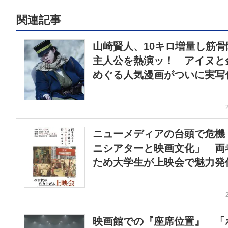
関連記事
山崎賢人、10キロ増量し筋骨
主人公を熱演ッ！ アイヌと
めぐる人気漫画がついに実写
ニューメディアの台頭で危機
ニシアターと映画文化」 両
ため大学生が上映会で魅力発
映画館での『座席位置』 「