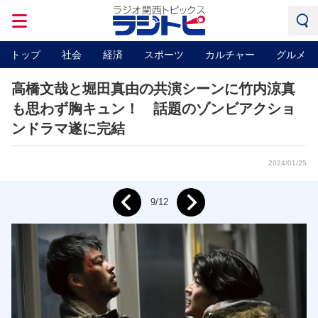
トップ
社会
経済
スポーツ
カルチャー
グルメ
高橋文哉と堀田真由の共演シーンに竹内涼真
も思わず胸キュン！ 話題のゾンビアクショ
ンドラマ遂に完結
2024/01/25
Next
9/12
Prev