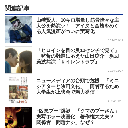
関連記事
山崎賢人、10キロ増量し筋骨隆々な主
人公を熱演ッ！ アイヌと金塊をめぐ
る人気漫画がついに実写化
2024/01/18
「ヒロインを目の奥10センチで見て」
監督の難題に応えた山田涼介 浜辺
美波共演『サイレントラブ』
2024/01/24
ニューメディアの台頭で危機 「ミニ
シアターと映画文化」 両者守るため
大学生が上映会で魅力発信！
2024/01/13
“凶悪プー”爆誕！「クマのプーさん」
実写ホラー映画化 著作権大丈夫？
関係者「問題ナシ」なぜ？