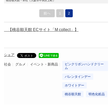
桃谷順天館・本社（大阪市中央区上町）
前へ
1
2
【桃谷順天館 ECサイト「M collect」】
シェア
社会
グルメ
イベント・新商品
ピンクリボンハンドクリー
ム
バレンタインデー
ホワイトデー
桃谷順天館
明色化粧品