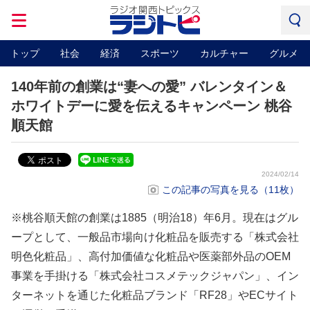
トップ
社会
経済
スポーツ
カルチャー
グルメ
140年前の創業は“妻への愛” バレンタイン＆
ホワイトデーに愛を伝えるキャンペーン 桃谷
順天館
2024/02/14
この記事の写真を見る（11枚）
※桃谷順天館の創業は1885（明治18）年6月。現在はグル
ープとして、一般品市場向け化粧品を販売する「株式会社
明色化粧品」、高付加価値な化粧品や医薬部外品のOEM
事業を手掛ける「株式会社コスメテックジャパン」、イン
ターネットを通じた化粧品ブランド「RF28」やECサイト