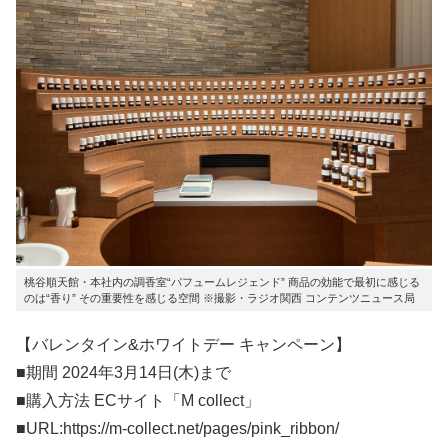
桃谷順天館・本社内の調香室“パフュームレジェンド” 商品の効能で最初に感じる
のは“香り” その重要性を感じる空間 ※撮影・ラジオ関西 コンテンツニュース局
【バレンタイン&ホワイトデー キャンペーン】
■期間 2024年3月14日(木)まで
■購入方法 ECサイト「M collect」
■URL:https://m-collect.net/pages/pink_ribbon/