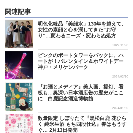
関連記事
明色化粧品「美顔水」130年を越えて、
女性の素顔と心を潤してきた”お守
り”…変わるニーズ・変わらぬ処方
2022/11/28
ピンクのポートタワーをバックに、ハ
ートが！バレンタイン＆ホワイトデー
神戸・メリケンパーク
2024/02/10
『お酒とメディア』美人画、提灯、看
板も…奥深い日本酒広告の歴史がここ
に 白鹿記念酒造博物館
2024/01/30
数量限定 しぼりたて『黒松白鹿 花ひら
く 純米生酒 もち四段仕込』春はもうす
ぐ… 2月13日発売