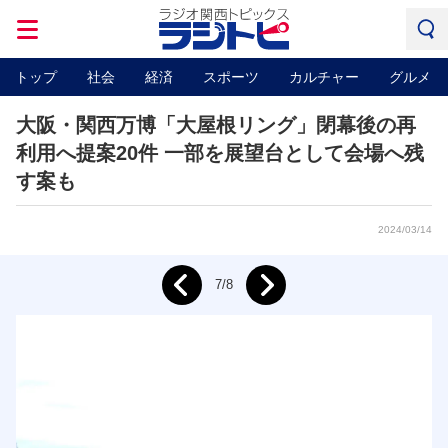
トップ
社会
経済
スポーツ
カルチャー
グルメ
大阪・関西万博「大屋根リング」閉幕後の再
利用へ提案20件 一部を展望台として会場へ残
す案も
2024/03/14
Next
7/8
Prev