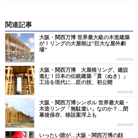
関連記事
大阪・関西万博 世界最大級の木造建築
が！リングの大屋根は”巨大な屋外劇
場”
2022/07/14
大阪・関西万博 大屋根リング、建設
進む！日本の伝統建築「貫（ぬき）」
工法を現代に…匠の技、初公開
2023/11/30
大阪・関西万博シンボル 世界最大級・
木造リング「無駄遣い」なのか？…閉
幕後保存、移設案浮上も
2023/11/28
いったい誰が…大阪・関西万博の顔