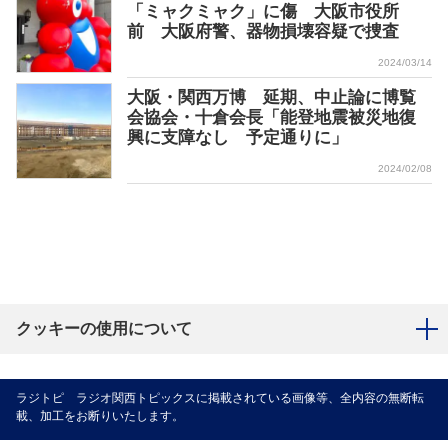
「ミャクミャク」に傷 大阪市役所
前 大阪府警、器物損壊容疑で捜査
2024/03/14
大阪・関西万博 延期、中止論に博覧
会協会・十倉会長「能登地震被災地復
興に支障なし 予定通りに」
2024/02/08
クッキーの使用について
ラジトピ ラジオ関西トピックスに掲載されている画像等、全内容の無断転
載、加工をお断りいたします。