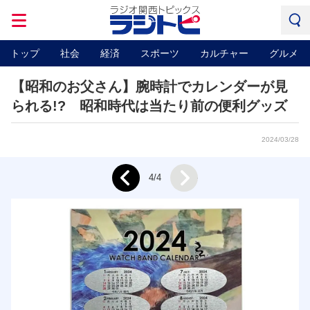
トップ
社会
経済
スポーツ
カルチャー
グルメ
【昭和のお父さん】腕時計でカレンダーが見
られる!? 昭和時代は当たり前の便利グッズ
2024/03/28
Next
4/4
Prev