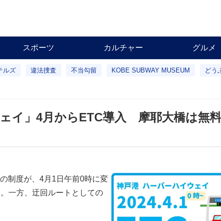
スポーツ
カルチャー
グルメ
テルズ
違法捜査
不当勾留
KOBE SUBWAY MUSEUM
どう
イ」4月からETC導入 摩耶大橋は無料
の制度が、4月1日午前0時に変
了。一方、迂回ルートとしての