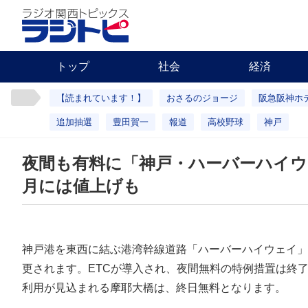
トップ
社会
経済
【読まれています！】
おさるのジョージ
阪急阪神ホ
追加抽選
豊田賀一
報道
高校野球
神戸
夜間も有料に「神戸・ハーバーハイウェ
月には値上げも
神戸港を東西に結ぶ港湾幹線道路「ハーバーハイウェイ」
更されます。ETCが導入され、夜間無料の特例措置は終
利用が見込まれる摩耶大橋は、終日無料となります。