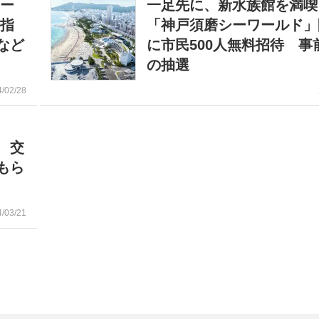
ュー
一足先に、新水族館を満
時指
「神戸須磨シーワールド」
など
に市民500人無料招待 事
の抽選
4/02/28
 交
もら
4/03/21