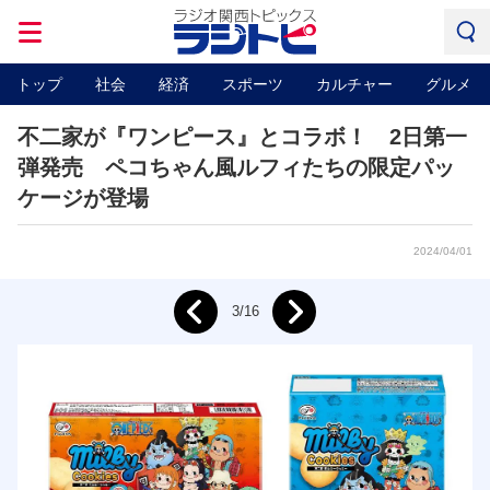
トップ
社会
経済
スポーツ
カルチャー
グルメ
不二家が『ワンピース』とコラボ！ 2日第一
弾発売 ペコちゃん風ルフィたちの限定パッ
ケージが登場
2024/04/01
Next
3/16
Prev