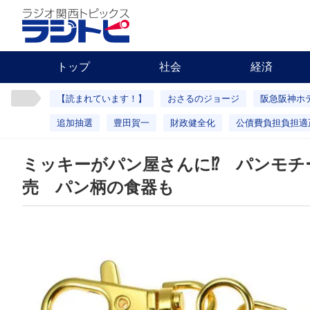
トップ
社会
経済
【読まれています！】
おさるのジョージ
阪急阪神ホ
追加抽選
豊田賀一
財政健全化
公債費負担負担適
ミッキーがパン屋さんに⁉ パンモチ
売 パン柄の食器も