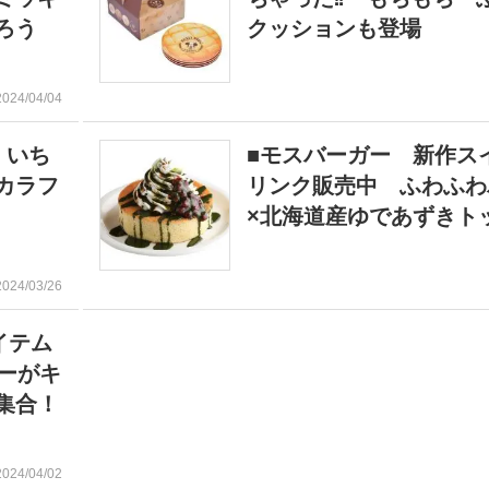
ろう
クッションも登場
2024/04/04
 いち
■モスバーガー 新作ス
カラフ
リンク販売中 ふわふわ
×北海道産ゆであずきト
2024/03/26
イテム
ーがキ
集合！
2024/04/02