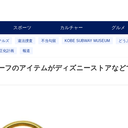
スポーツ
カルチャー
グルメ
テルズ
違法捜査
不当勾留
KOBE SUBWAY MUSEUM
どう
正化計画
報道
ーフのアイテムがディズニーストアなど