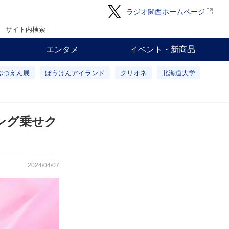
ラジオ関西ホームページ
サイト内検索
エンタメ
イベント・新商品
ぶつえん展
ぼうけんアイランド
クリオネ
北海道大学
ング乗せク
2024/04/07