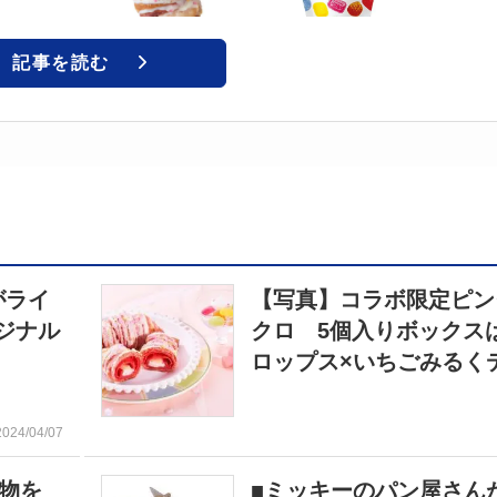
記事を読む
がライ
【写真】コラボ限定ピン
ジナル
クロ 5個入りボックス
ロップス×いちごみるく
2024/04/07
物を
■ミッキーのパン屋さん