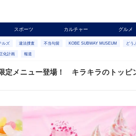
スポーツ
カルチャー
グルメ
テルズ
違法捜査
不当勾留
KOBE SUBWAY MUSEUM
どう
正化計画
報道
限定メニュー登場！ キラキラのトッピ