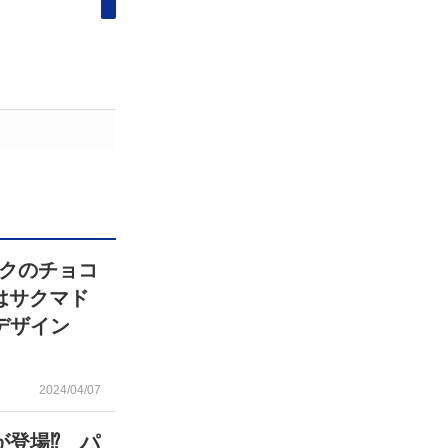
クのチョコ
はサクマド
デザイン
2024/04/07
が登場⁉ パ