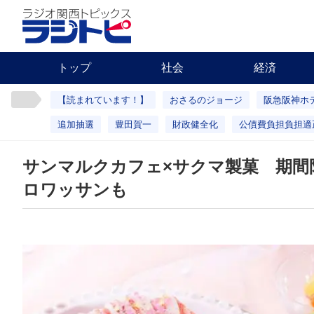
トップ
社会
経済
【読まれています！】
おさるのジョージ
阪急阪神ホ
追加抽選
豊田賀一
財政健全化
公債費負担負担適
サンマルクカフェ×サクマ製菓 期間
ロワッサンも