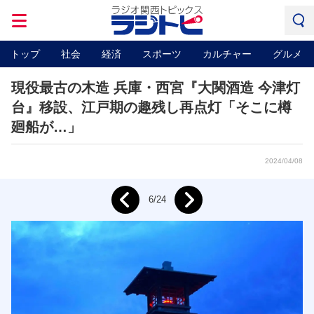
トップ
社会
経済
スポーツ
カルチャー
グルメ
現役最古の木造 兵庫・西宮『大関酒造 今津灯
台』移設、江戸期の趣残し再点灯「そこに樽
廻船が…」
2024/04/08
Next
6/24
Prev