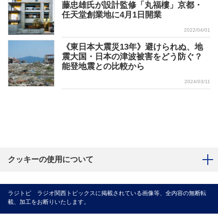
藤忠雄氏が設計監修「丸福樓」京都・
任天堂創業地に4月1日開業
2022/04/01
《東日本大震災13年》避けられぬ、地
震大国・日本の津波被害をどう防ぐ？
能登地震との比較から
2024/03/11
クッキーの使用について
ラジトピ ラジオ関西トピックスに掲載されている画像等、全内容の無断転
載、加工をお断りいたします。