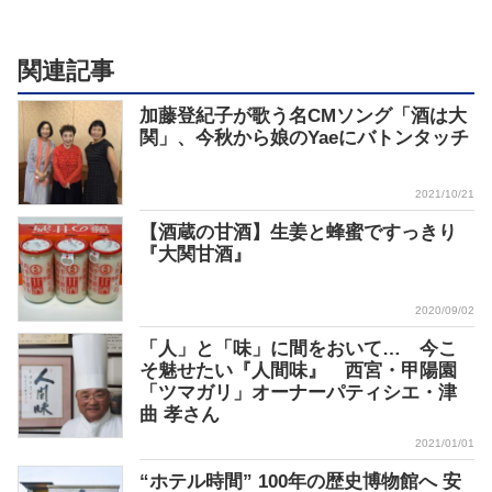
関連記事
加藤登紀子が歌う名CMソング「酒は大
関」、今秋から娘のYaeにバトンタッチ
2021/10/21
【酒蔵の甘酒】生姜と蜂蜜ですっきり
『大関甘酒』
2020/09/02
「人」と「味」に間をおいて… 今こ
そ魅せたい『人間味』 西宮・甲陽園
「ツマガリ」オーナーパティシエ・津
曲 孝さん
2021/01/01
“ホテル時間” 100年の歴史博物館へ 安