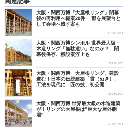
関連記事
大阪・関西万博「大屋根リング」閉幕
後の再利用へ提案20件 一部を展望台と
して会場へ残す案も
2024/03/14
大阪・関西万博シンボル 世界最大級・
木造リング「無駄遣い」なのか？…閉
幕後保存、移設案浮上も
2023/11/28
大阪・関西万博 大屋根リング、建設
進む！日本の伝統建築「貫（ぬき）」
工法を現代に…匠の技、初公開
2023/11/30
大阪・関西万博 世界最大級の木造建築
が！リングの大屋根は”巨大な屋外劇
場”
2022/07/14