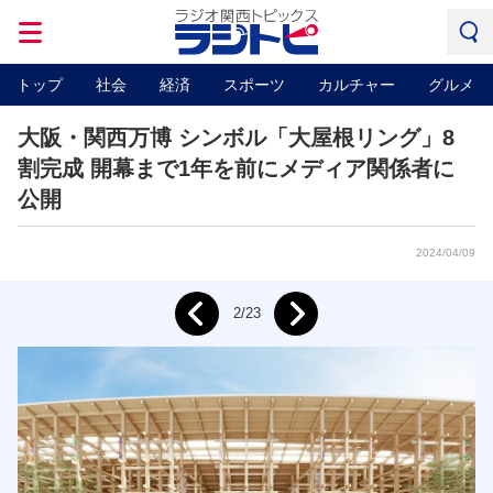
トップ
社会
経済
スポーツ
カルチャー
グルメ
大阪・関西万博 シンボル「大屋根リング」8
割完成 開幕まで1年を前にメディア関係者に
公開
2024/04/09
Next
2/23
Prev