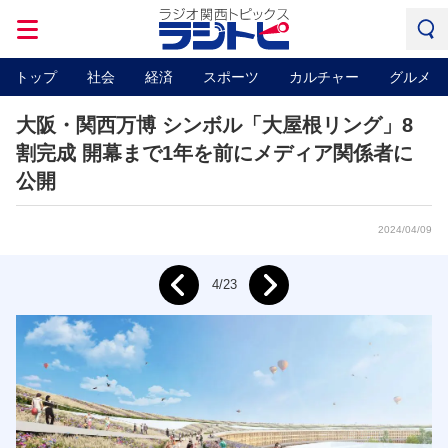
トップ
社会
経済
スポーツ
カルチャー
グルメ
大阪・関西万博 シンボル「大屋根リング」8
割完成 開幕まで1年を前にメディア関係者に
公開
2024/04/09
Next
4/23
Prev