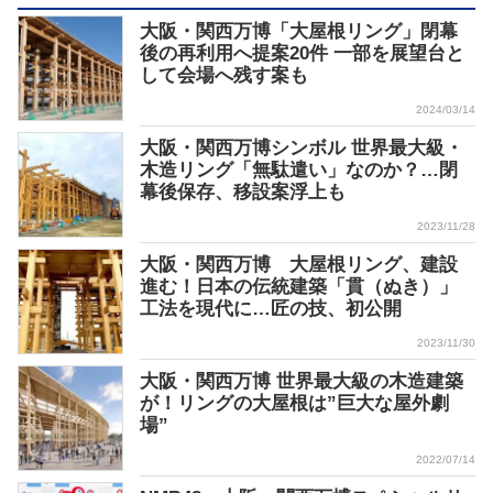
大阪・関西万博「大屋根リング」閉幕
後の再利用へ提案20件 一部を展望台と
して会場へ残す案も
2024/03/14
大阪・関西万博シンボル 世界最大級・
木造リング「無駄遣い」なのか？…閉
幕後保存、移設案浮上も
2023/11/28
大阪・関西万博 大屋根リング、建設
進む！日本の伝統建築「貫（ぬき）」
工法を現代に…匠の技、初公開
2023/11/30
大阪・関西万博 世界最大級の木造建築
が！リングの大屋根は”巨大な屋外劇
場”
2022/07/14