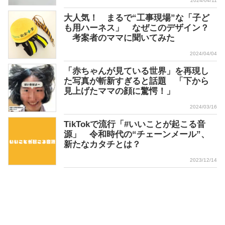
2024/04/11
大人気！ まるで“工事現場”な「子ど
も用ハーネス」 なぜこのデザイン？
考案者のママに聞いてみた
2024/04/04
「赤ちゃんが見ている世界」を再現し
た写真が斬新すぎると話題 「下から
見上げたママの顔に驚愕！」
2024/03/16
TikTokで流行「#いいことが起こる音
源」 令和時代の“チェーンメール”、
新たなカタチとは？
2023/12/14