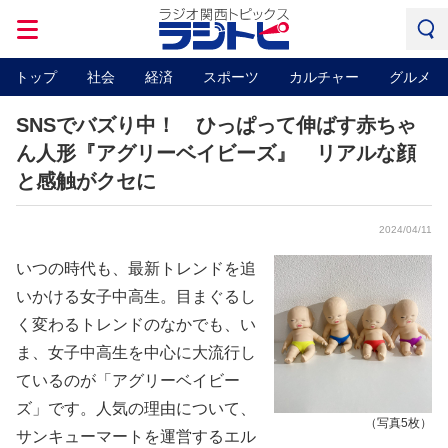
トップ
社会
経済
スポーツ
カルチャー
グルメ
SNSでバズり中！ ひっぱって伸ばす赤ちゃ
ん人形『アグリーベイビーズ』 リアルな顔
と感触がクセに
2024/04/11
いつの時代も、最新トレンドを追
いかける女子中高生。目まぐるし
く変わるトレンドのなかでも、い
ま、女子中高生を中心に大流行し
ているのが「アグリーベイビー
ズ」です。人気の理由について、
（写真5枚）
サンキューマートを運営するエル