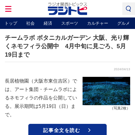
トップ
社会
経済
スポーツ
カルチャー
グルメ
チームラボ ボタニカルガーデン 大阪、光り輝
くネモフィラ公開中 4月中旬に見ごろ、5月
19日まで
2024/04/13
長居植物園（大阪市東住吉区）で
は、アート集団・チームラボによ
るネモフィラの作品を公開してい
る。展示期間は5月19日（日）ま
（写真2枚）
で。
記事全文を読む