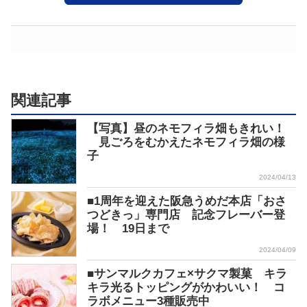
関連記事
【写真】昼のネモフィラ畑もきれい！
見ごろをむかえたネモフィラ畑の様
子
2024/04/13
■1周年を迎えた阪急うめだ本店「おさ
つどきっ」専門店 記念フレーバー登
場！ 19日まで
2024/04/09
■サンマルクカフェ×サクマ製菓 キラ
キラ光るトッピングがかわいい！ コ
ラボメニュー3種販売中