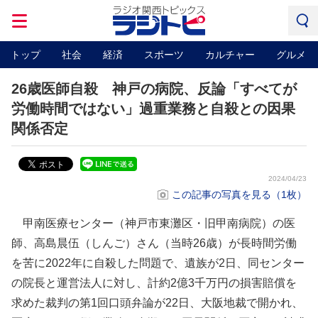
トップ
社会
経済
スポーツ
カルチャー
グルメ
26歳医師自殺 神戸の病院、反論「すべてが
労働時間ではない」過重業務と自殺との因果
関係否定
2024/04/23
この記事の写真を見る（1枚）
甲南医療センター（神戸市東灘区・旧甲南病院）の医
師、高島晨伍（しんご）さん（当時26歳）が長時間労働
を苦に2022年に自殺した問題で、遺族が2日、同センター
の院長と運営法人に対し、計約2億3千万円の損害賠償を
求めた裁判の第1回口頭弁論が22日、大阪地裁で開かれ、