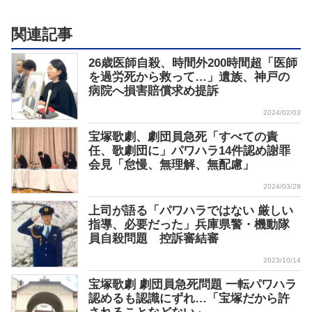
関連記事
26歳医師自殺、時間外200時間超「医師
を過労死から救って…」遺族、神戸の
病院へ損害賠償求め提訴
2024/02/03
宝塚歌劇、劇団員急死「すべての責
任、歌劇団に」パワハラ14件認め謝罪
会見「怠慢、無理解、無配慮」
2024/03/29
上司が語る「パワハラではない 厳しい
指導、必要だった」兵庫県警・機動隊
員自殺問題 控訴審結審
2023/10/14
宝塚歌劇 劇団員急死問題 一転パワハラ
認めるも認識にずれ…「宝塚だから許