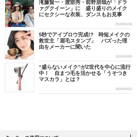
滝藤賢一・渡部秀・前野朋哉が「ドラ
ァグクイーン」に 盛り盛りのメイク
にセクシーな衣装、ダンスもお見事
2023/01/18
5秒でアイブロウ完成!? 時短メイクの
救世主「眉毛スタンプ」 バズった理
由をメーカーに聞いた
2023/10/05
“盛らないメイク”がZ世代を中心に流行
中！ 自まつ毛を活かせる「うそつき
マスカラ」とは？
2023/06/22