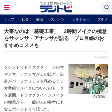
トップ
社会
経済
スポーツ
カルチャー
グルメ
大事なのは「基礎工事」 2時間メイクの極意
をサマンサ・アナンサが語る プロ目線のお
すすめコスメも
2024/04/24
タレントでドラァグクイーンのサ
マンサ・アナンサがこのほど、自
身がパーソナリティを務めるラジ
オ番組でメイクについてのトーク
を展開。ドラァグクイーンメイク
（写真2枚）
の極意から、一般の人の参考にも
なるポイントまで語った。