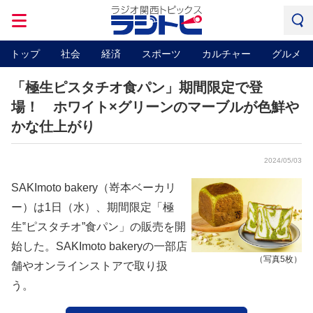
トップ
社会
経済
スポーツ
カルチャー
グルメ
「極生ピスタチオ食パン」期間限定で登
場！ ホワイト×グリーンのマーブルが色鮮や
かな仕上がり
2024/05/03
SAKImoto bakery（嵜本ベーカリ
ー）は1日（水）、期間限定「極
生‟ピスタチオ”食パン」の販売を開
始した。SAKImoto bakeryの一部店
（写真5枚）
舗やオンラインストアで取り扱
う。