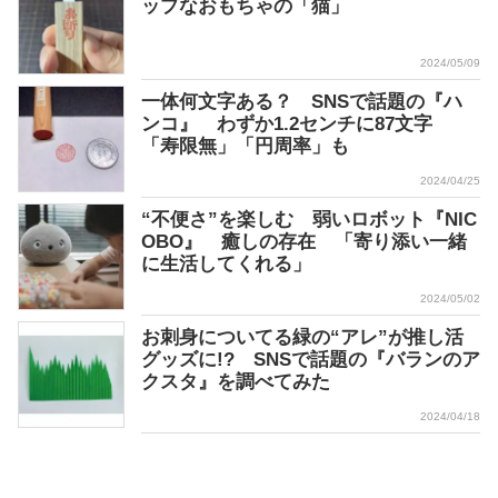
ップなおもちゃの「猫」
2024/05/09
一体何文字ある？ SNSで話題の『ハ
ンコ』 わずか1.2センチに87文字
「寿限無」「円周率」も
2024/04/25
“不便さ”を楽しむ 弱いロボット『NIC
OBO』 癒しの存在 「寄り添い一緒
に生活してくれる」
2024/05/02
お刺身についてる緑の“アレ”が推し活
グッズに!? SNSで話題の『バランのア
クスタ』を調べてみた
2024/04/18