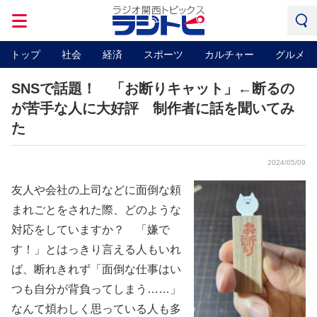
トップ
社会
経済
スポーツ
カルチャー
グルメ
SNSで話題！ 「お断りキャット」←断るの
が苦手な人に大好評 制作者に話を聞いてみ
た
2024/05/09
友人や会社の上司などに面倒な頼
まれごとをされた際、どのような
対応をしていますか？ 「嫌で
す！」とはっきり言える人もいれ
ば、断れきれず「面倒な仕事はい
つも自分が背負ってしまう……」
なんて煩わしく思っている人も多