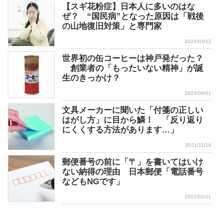
【スギ花粉症】日本人に多いのはな
ぜ？ “国民病”となった原因は「戦後
の山地復旧対策」と専門家
2024/03/12
世界初の缶コーヒーは神戸発だった？
創業者の「もったいない精神」が誕
生のきっかけ？
2023/06/01
文具メーカーに聞いた「付箋の正しい
はがし方」に目から鱗！ 「反り返り
にくくする方法があります…」
2021/11/14
郵便番号の前に「〒」を書いてはいけ
ない納得の理由 日本郵便「電話番号
などもNGです」
2022/02/21