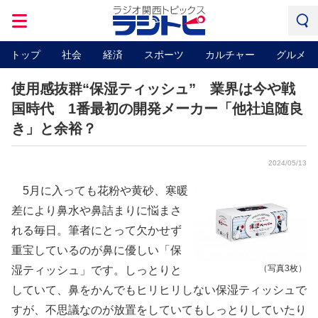
トップ
社会
経済
スポーツ
カルチャー
グルメ
使用感抜群“保湿ティッシュ” 業界は今や戦
国時代 1番最初の開発メーカー「他社追随良
き」と余裕？
2024/05/13
5月に入っても花粉や黄砂、寒暖
差により鼻水や鼻詰まりに悩まさ
れる毎日。筆者にとって欠かせず
重宝しているのが鼻に優しい「保
（写真3枚）
湿ティッシュ」です。しっとりと
していて、鼻をかんでもヒリヒリしない保湿ティッシュで
すが、不思議なのが放置をしていてもしっとりしていたり