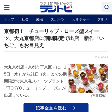
トップ
社会
経済
スポーツ
カルチャー
グルメ
京都初！ チューリップ・ローズ型スイー
ツ、大丸京都店に期間限定で出店 新作「い
ちご」もお目見え
2024/05/15
大丸京都店（京都市下京区）に、1
5日（水）から21日（火）までの期
間限定で東京発スイーツブランド
『TOKYOチューリップローズ』が
出店している。
（写真12枚）
記事全文を読む