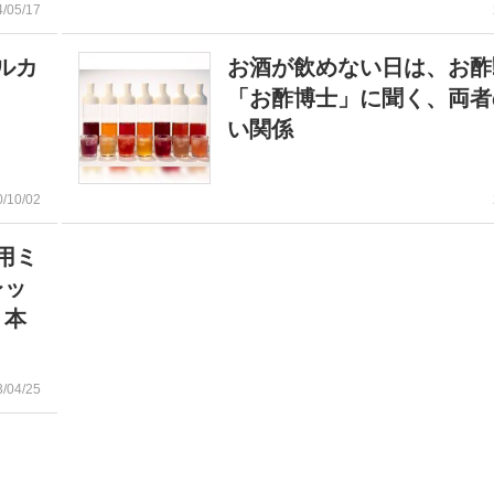
4/05/17
ルカ
お酒が飲めない日は、お
「お酢博士」に聞く、両者
い関係
0/10/02
用ミ
レッ
←本
3/04/25