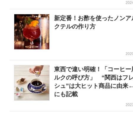
202
新定番！お酢を使ったノンア
クテルの作り方
202
東西で違い明確！「コーヒー
ルクの呼び方」 “関西はフ
シュ”は大ヒット商品に由来
にも記載
202