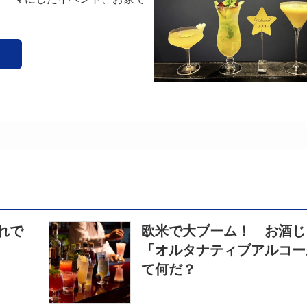
れで
欧米で大ブーム！ お酒じ
「オルタナティブアルコー
て何だ？