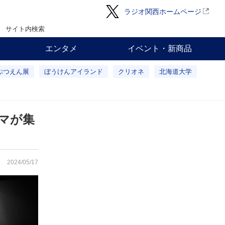
ラジオ関西ホームページ
サイト内検索
エンタメ
イベント・新商品
ぶつえん展
ぼうけんアイランド
クリオネ
北海道大学
マが集
2024/05/17