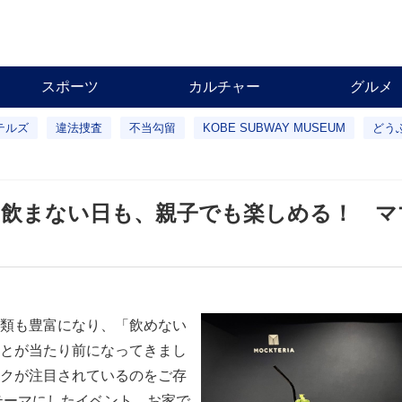
スポーツ
カルチャー
グルメ
テルズ
違法捜査
不当勾留
KOBE SUBWAY MUSEUM
どう
、飲まない日も、親子でも楽しめる！ マ
類も豊富になり、「飲めない
とが当たり前になってきまし
クが注目されているのをご存
テーマにしたイベント、お家で