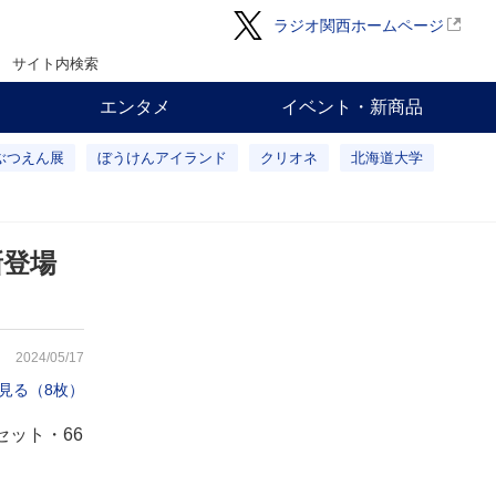
ラジオ関西ホームページ
サイト内検索
エンタメ
イベント・新商品
ぶつえん展
ぼうけんアイランド
クリオネ
北海道大学
新登場
2024/05/17
見る（8枚）
ット・66