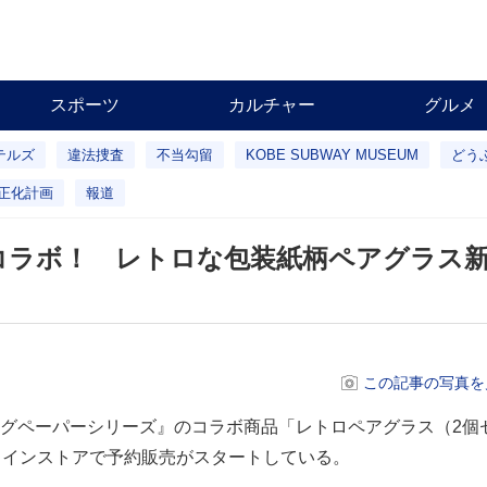
スポーツ
カルチャー
グルメ
テルズ
違法捜査
不当勾留
KOBE SUBWAY MUSEUM
どう
正化計画
報道
コラボ！ レトロな包装紙柄ペアグラス
この記事の写真を
グペーパーシリーズ』のコラボ商品「レトロペアグラス（2個セ
ラインストアで予約販売がスタートしている。