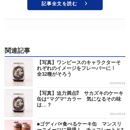
記事全文を読む
関連記事
【写真】ワンピースのキャラクターそ
れぞれのイメージをフレーバーに！
全32種がそろう
2024/05/19
【写真】迫力満点⁉ サカズキのケーキ
缶は“マグマ”カラー 気になるその味
は…？
2024/05/19
■ゴディバ×食べるケーキ缶 マンスリ
ースイーツに登場！ チョコレートと3