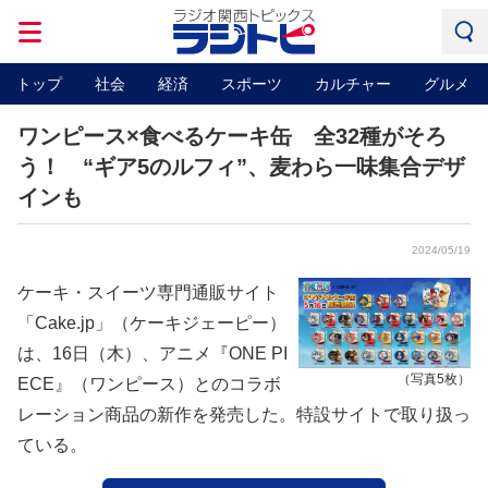
トップ
社会
経済
スポーツ
カルチャー
グルメ
ワンピース×食べるケーキ缶 全32種がそろ
う！ “ギア5のルフィ”、麦わら一味集合デザ
インも
2024/05/19
ケーキ・スイーツ専門通販サイト
「Cake.jp」（ケーキジェーピー）
は、16日（木）、アニメ『ONE PI
（写真5枚）
ECE』（ワンピース）とのコラボ
レーション商品の新作を発売した。特設サイトで取り扱っ
ている。