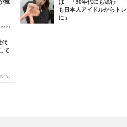
が推
は 「90年代にも流行」
も日本人アイドルからトレ
に」
4/03/07
世代
して
3/04/26