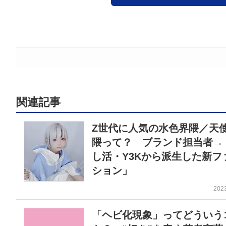
関連記事
Z世代に人気の水色界隈／天
隈って？ ブランド担当者→
し活・Y3Kから派生した新フ
ション」
202
「ヘビ化現象」ってどういう