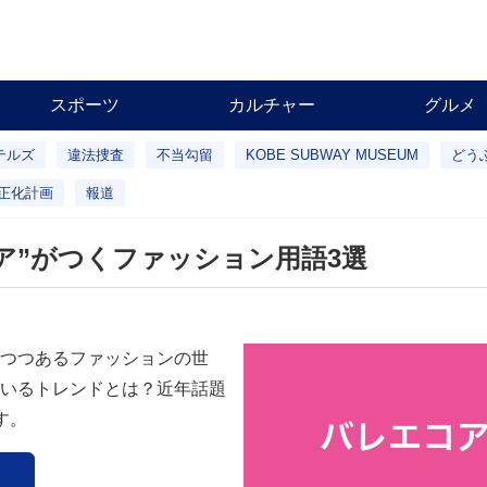
スポーツ
カルチャー
グルメ
テルズ
違法捜査
不当勾留
KOBE SUBWAY MUSEUM
どう
正化計画
報道
ア”がつくファッション用語3選
つつあるファッションの世
いるトレンドとは？近年話題
す。