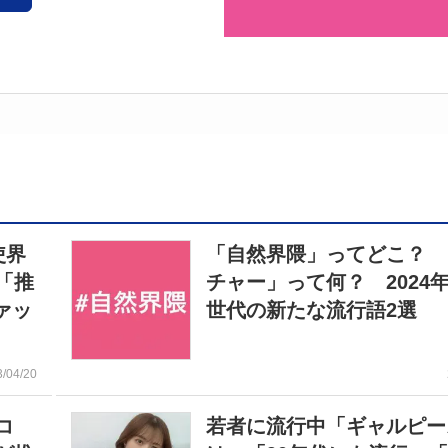
使界
「自然界隈」ってどこ？ 
「推
チャー」って何？ 2024
ァッ
世代の新たな流行語2選
3/04/20
コ
若者に流行中「ギャルピー