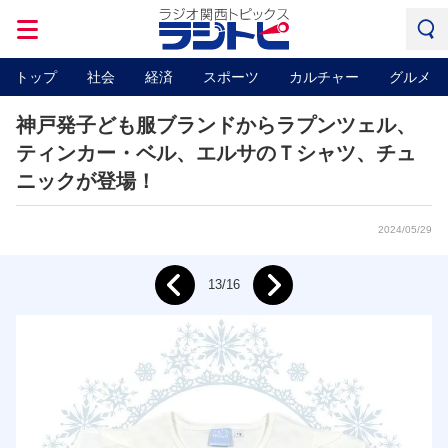
トップ
社会
経済
スポーツ
カルチャー
グルメ
神戸発子ども服ブランドからラプンツェル、
ティンカー・ベル、エルサのＴシャツ、チュ
ニックが登場！
2024/05/29
Next
13/16
Prev