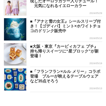
現したオーロラカラー入りチュール！
元気になれるイエローカラー
2024/05/29
■『アナと雪の女王』シールスリーブ付
き！【ゴディバ】ミント×ホワイトチョ
コのドリンク販売中
2024/05/16
■大阪・東京『カービィカフェ プチ』
持ち帰りスイーツに“星ブロック”が新
登場！
2024/05/19
■「フランフラン×ルル メリー」コラボ
登場 ブルーが映えるテーブルウェア
など35点そろう
2024/05/13