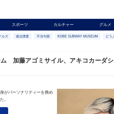
スポーツ
カルチャー
グルメ
テルズ
違法捜査
不当勾留
KOBE SUBWAY MUSEUM
どう
ーム 加藤アゴミサイル、アキコカーダシ
身がパーソナリティーを務め
た。