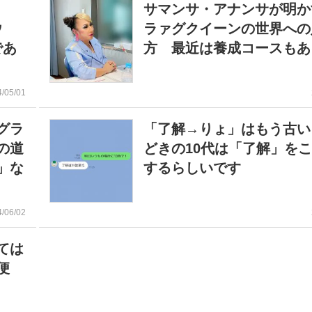
サマンサ・アナンサが明か
ウ
ラァグクイーンの世界への
であ
方 最近は養成コースもある
4/05/01
グラ
「了解→りょ」はもう古い
の道
どきの10代は「了解」を
」な
するらしいです
4/06/02
ては
便