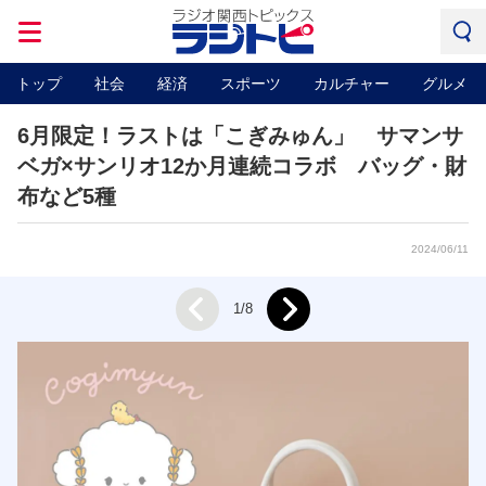
トップ
社会
経済
スポーツ
カルチャー
グルメ
6月限定！ラストは「こぎみゅん」 サマンサ
ベガ×サンリオ12か月連続コラボ バッグ・財
布など5種
2024/06/11
Next
1/8
Prev