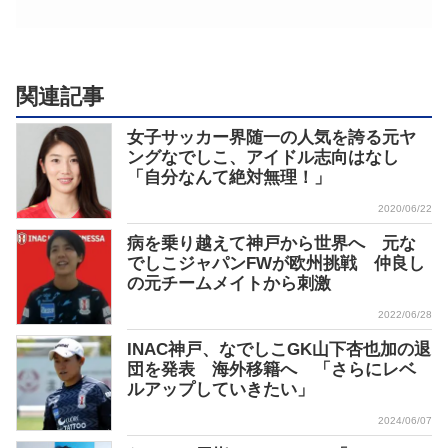
関連記事
女子サッカー界随一の人気を誇る元ヤ
ングなでしこ、アイドル志向はなし
「自分なんて絶対無理！」
2020/06/22
病を乗り越えて神戸から世界へ 元な
でしこジャパンFWが欧州挑戦 仲良し
の元チームメイトから刺激
2022/06/28
INAC神戸、なでしこGK山下杏也加の退
団を発表 海外移籍へ 「さらにレベ
ルアップしていきたい」
2024/06/07