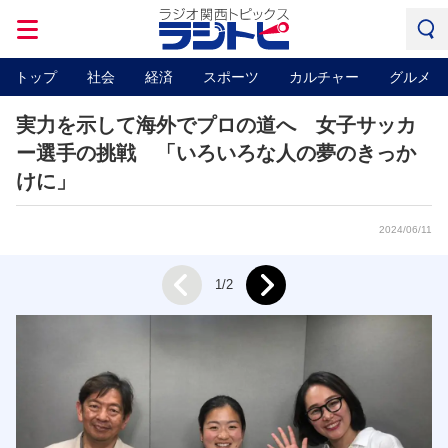
トップ
社会
経済
スポーツ
カルチャー
グルメ
実力を示して海外でプロの道へ 女子サッカ
ー選手の挑戦 「いろいろな人の夢のきっか
けに」
2024/06/11
Next
1/2
Prev