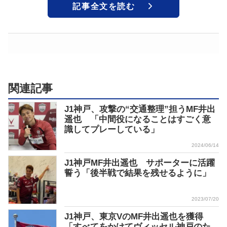
記事全文を読む
関連記事
J1神戸、攻撃の“交通整理”担うMF井出
遥也 「中間役になることはすごく意
識してプレーしている」
2024/06/14
J1神戸MF井出遥也 サポーターに活躍
誓う「後半戦で結果を残せるように」
2023/07/20
J1神戸、東京VのMF井出遥也を獲得
「すべてをかけてヴィッセル神戸のた