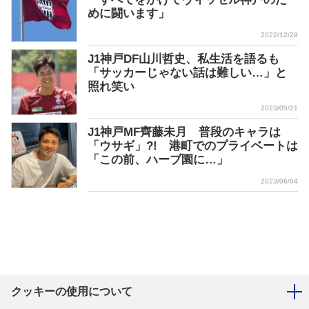
めに闘います」
2022/12/29
J1神戸DF山川哲史、私生活を語るも
「サッカーじゃない話は難しい…」と
照れ笑い
2023/05/21
J1神戸MF齊藤未月 普段のキャラは
「ウサギ」?! 港町でのプライベートは
「この前、ハーブ園に…」
2023/06/04
クッキーの使用について