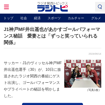
トップ
社会
経済
スポーツ
カルチャー
グルメ
J1神戸MF井出遥也があかすゴールパフォーマ
ンス秘話 愛妻とは「ずっと笑っていられる
関係」
2024/06/14
サッカー・J1のヴィッセル神戸MF
井出遥也選手（30）が、10日に放
送されたラジオ関西の番組にゲス
ト出演し、ゴールパフォーマンス
やプライベートの秘話を明かしま
（写真1枚）
した。