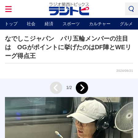
トップ
社会
経済
スポーツ
カルチャー
グルメ
なでしこジャパン パリ五輪メンバーの注目
は OGがポイントに挙げたのはDF陣とWEリ
ーグ得点王
2024/06/21
Next
1/2
Prev