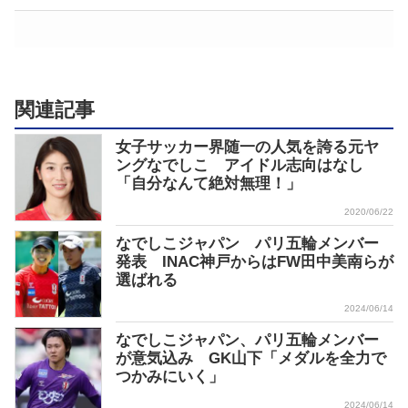
関連記事
女子サッカー界随一の人気を誇る元ヤ
ングなでしこ アイドル志向はなし
「自分なんて絶対無理！」
2020/06/22
なでしこジャパン パリ五輪メンバー
発表 INAC神戸からはFW田中美南らが
選ばれる
2024/06/14
なでしこジャパン、パリ五輪メンバー
が意気込み GK山下「メダルを全力で
つかみにいく」
2024/06/14