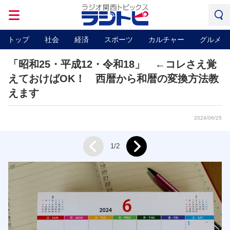
トップ
社会
経済
スポーツ
カルチャー
グルメ
「昭和25・平成12・令和18」 ←コレさえ覚
えておけばOK！ 西暦から和暦の変換方法教
えます
2024/06/25
Next
1/2
Prev