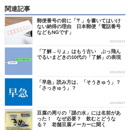
関連記事
郵便番号の前に「〒」を書いてはいけ
ない納得の理由 日本郵便「電話番号
などもNGです」
2022/02/21
「了解→りょ」はもう古い ぶっ飛ん
でるいまどきの10代の「了解」の表現
2021/05/12
「早急」読み方は、「そうきゅう」？
「さっきゅう」？
2021/06/27
豆腐の周りの「謎の水」には名前があ
った！ なぜ必要？ 飲むとどうな
る？ 老舗豆腐メーカーに聞く