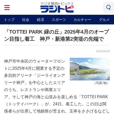
トップ
社会
経済
スポーツ
カルチャー
グルメ
「TOTTEI PARK 緑の丘」2025年4月のオープ
ン目指し着工 神戸・新港第2突堤の先端で
2024/06/25
神戸市中央区のウォーターフロン
トに2025年4月に開業する予定の
多目的アリーナ「ジーライオンア
リーナ神戸」を中心としたエリア
（写真7枚）
のうち、レストランや商業エリ
ア、そして神戸の海と山並みを楽しめる「TOTTEI PARK
（トッテイパーク）」が、24日、着工した。この日は関
係者らが出席して地鎮祭が営まれ、玉串をささげるなどし