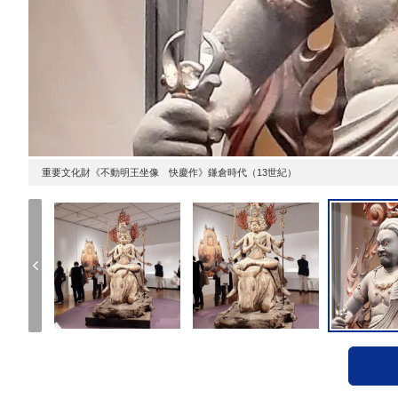
重要文化財《不動明王坐像 快慶作》鎌倉時代（13世紀）