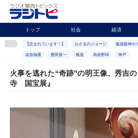
トップ
社会
経済
【読まれています！】
おさるのジョージ
阪急阪神ホ
追加抽選
豊田賀一
報道
高校野球
神戸
火事を逃れた“奇跡”の明王像、秀吉の
寺 国宝展』