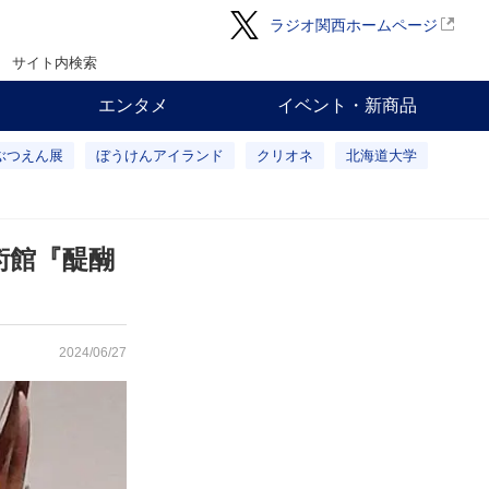
ラジオ関西ホームページ
サイト内検索
エンタメ
イベント・新商品
ぶつえん展
ぼうけんアイランド
クリオネ
北海道大学
術館『醍醐
2024/06/27