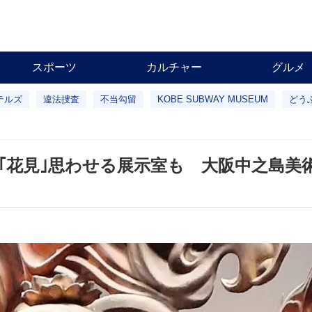
スポーツ
カルチャー
グルメ
テルズ
違法捜査
不当勾留
KOBE SUBWAY MUSEUM
どう
｢花見｣思わせる展示室も 大阪中之島美