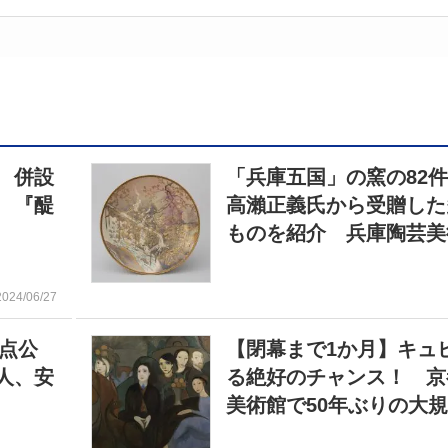
 併設
「兵庫五国」の窯の82
 『醍
高瀨正義氏から受贈した
ものを紹介 兵庫陶芸美
2024/06/27
0点公
【閉幕まで1か月】キュ
人、安
る絶好のチャンス！ 京
美術館で50年ぶりの大