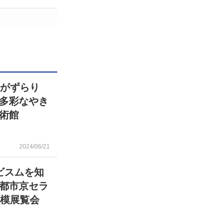
件がずらり
多彩なやき
術館
2024/06/21
ビスムを知
都市京セラ
規模展覧会