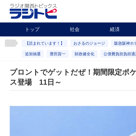
トップ
社会
経済
【読まれています！】
おさるのジョージ
阪急阪神ホ
追加抽選
豊田賀一
財政健全化
公債費負担負担適
プロントでゲットだぜ！期間限定ポケ
ス登場 11日～