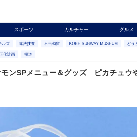
スポーツ
カルチャー
グルメ
テルズ
違法捜査
不当勾留
KOBE SUBWAY MUSEUM
どう
正化計画
報道
モンSPメニュー＆グッズ ピカチュウ