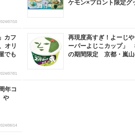
ケモン×プロント限定グ
2024/07/10
」カフ
再現度高すぎ！よーじや
、オリ
ーパーよじこカップ」 
屋でも
の期間限定 京都・嵐山
2024/07/01
周年コ
」や
2024/06/14