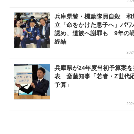
202
兵庫県警・機動隊員自殺 和
立「命をかけた息子へ」パワ
認め、遺族へ謝罪も 9年の
終結
202
兵庫県が24年度当初予算案を
表 斎藤知事「若者・Z世代
予算」
202