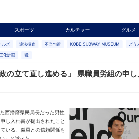
スポーツ
カルチャー
グルメ
テルズ
違法捜査
不当勾留
KOBE SUBWAY MUSEUM
どう
正化計画
猛
政の立て直し進める」 県職員労組の申し
た西播磨県民局長だった男性
う申し入れ書が提出されたこと
めている。職員との信頼関係を
い」と述べた。