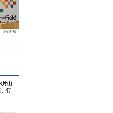
（写真2枚）
B片山
脈、行