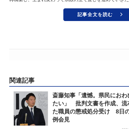
記事全文を読む
関連記事
斎藤知事「遺憾。県民におわ
たい」 批判文書を作成、流
た職員の懲戒処分受け 8日
例会見