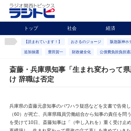
トップ
社会
経済
【読まれています！】
おさるのジョージ
阪急阪神ホ
追加抽選
豊田賀一
財政健全化
公債費負担負担適
斎藤・兵庫県知事「生まれ変わって県
け 辞職は否定
兵庫県の斎藤元彦知事のパワハラ疑惑などを文書で告発し
（60）が死亡、兵庫県職員労働組合から知事の責任を問
を受けて10日、斎藤知事は「（申し入れを）重く受け止
再構築し、生まれ変わって県政の立て直しを進めていきた