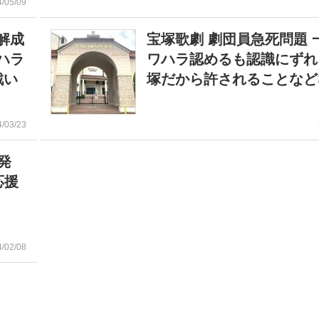
4/05/09
解成
宝塚歌劇 劇団員急死問題 
ハラ
ワハラ認めるも認識にずれ
戦い
塚だから許されることなど
4/03/23
発
応援
4/02/08