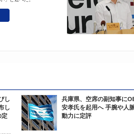
びし
兵庫県、空席の副知事にO
布し
安孝氏を起用へ 手腕や人
の定
動力に定評