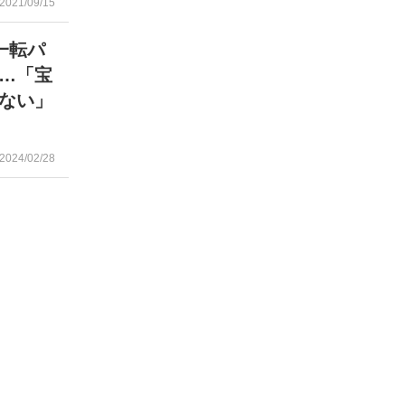
2021/09/15
一転パ
…「宝
ない」
2024/02/28